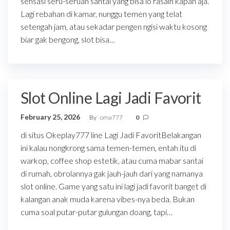
sensasi seru-seruan santai yang bisa lo rasain kapan aja.
Lagi rebahan di kamar, nunggu temen yang telat
setengah jam, atau sekadar pengen ngisi waktu kosong
biar gak bengong, slot bisa…
Slot Online Lagi Jadi Favorit
February 25, 2026
By
oma777
0
di situs Okeplay777 line Lagi Jadi FavoritBelakangan
ini kalau nongkrong sama temen-temen, entah itu di
warkop, coffee shop estetik, atau cuma mabar santai
di rumah, obrolannya gak jauh-jauh dari yang namanya
slot online. Game yang satu ini lagi jadi favorit banget di
kalangan anak muda karena vibes-nya beda. Bukan
cuma soal putar-putar gulungan doang, tapi…