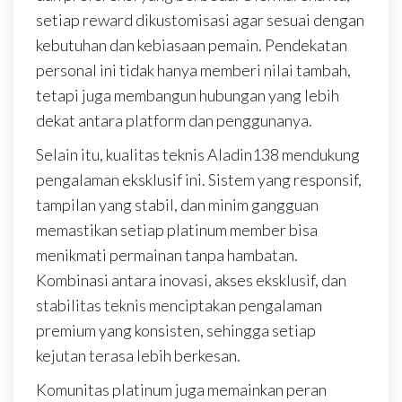
setiap reward dikustomisasi agar sesuai dengan
kebutuhan dan kebiasaan pemain. Pendekatan
personal ini tidak hanya memberi nilai tambah,
tetapi juga membangun hubungan yang lebih
dekat antara platform dan penggunanya.
Selain itu, kualitas teknis Aladin138 mendukung
pengalaman eksklusif ini. Sistem yang responsif,
tampilan yang stabil, dan minim gangguan
memastikan setiap platinum member bisa
menikmati permainan tanpa hambatan.
Kombinasi antara inovasi, akses eksklusif, dan
stabilitas teknis menciptakan pengalaman
premium yang konsisten, sehingga setiap
kejutan terasa lebih berkesan.
Komunitas platinum juga memainkan peran