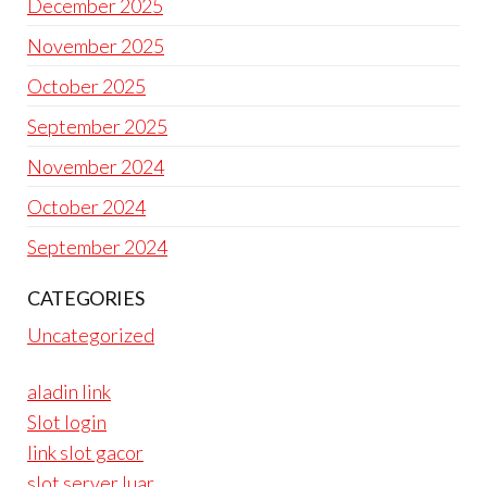
December 2025
November 2025
October 2025
September 2025
November 2024
October 2024
September 2024
CATEGORIES
Uncategorized
aladin link
Slot login
link slot gacor
slot server luar