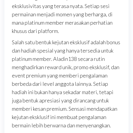
eksklusivitas yang terasa nyata. Setiap sesi
permainan menjadi momen yang berharga, di
mana platinum member merasakan perhatian
khusus dari platform.
Salah satu bentuk kejutan eksklusif adalah bonus
dan hadiah spesial yang hanya tersedia untuk
platinum member. Aladin138 secara rutin
menghadirkan reward unik, promo eksklusif, dan
event premium yang memberi pengalaman
berbeda dari level anggota lainnya. Setiap
hadiah ini bukan hanya sekadar materi, tetapi
juga bentuk apresiasi yang dirancang untuk
memberi kesan premium. Sensasi mendapatkan
kejutan eksklusif ini membuat pengalaman
bermain lebih berwarna dan menyenangkan.