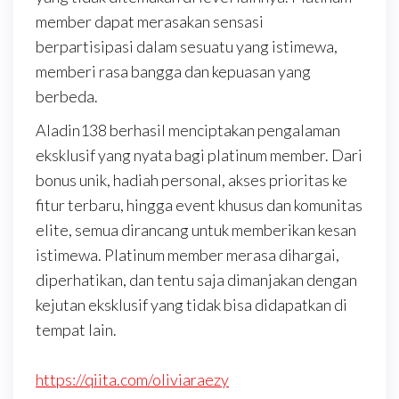
member dapat merasakan sensasi
berpartisipasi dalam sesuatu yang istimewa,
memberi rasa bangga dan kepuasan yang
berbeda.
Aladin138 berhasil menciptakan pengalaman
eksklusif yang nyata bagi platinum member. Dari
bonus unik, hadiah personal, akses prioritas ke
fitur terbaru, hingga event khusus dan komunitas
elite, semua dirancang untuk memberikan kesan
istimewa. Platinum member merasa dihargai,
diperhatikan, dan tentu saja dimanjakan dengan
kejutan eksklusif yang tidak bisa didapatkan di
tempat lain.
https://qiita.com/oliviaraezy