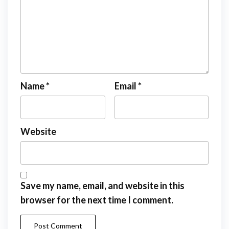
Name
*
Email
*
Website
Save my name, email, and website in this
browser for the next time I comment.