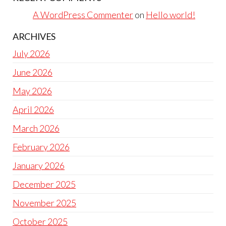
A WordPress Commenter
on
Hello world!
ARCHIVES
July 2026
June 2026
May 2026
April 2026
March 2026
February 2026
January 2026
December 2025
November 2025
October 2025