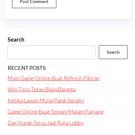
Search
Search
RECENT POSTS
Main Game Online Buat Refresh Pikiran
Win Tipis Tetap Bikin Bangga
Ketika Lawan Mulai Panik Sendiri
Game Online Buat Temani Malam Panjang
Dari Kalah Terus Jadi Raja Lobby