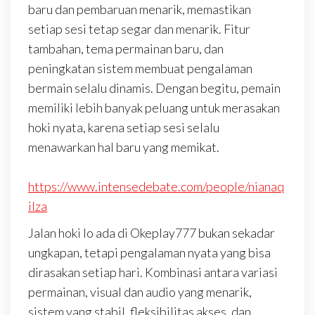
baru dan pembaruan menarik, memastikan
setiap sesi tetap segar dan menarik. Fitur
tambahan, tema permainan baru, dan
peningkatan sistem membuat pengalaman
bermain selalu dinamis. Dengan begitu, pemain
memiliki lebih banyak peluang untuk merasakan
hoki nyata, karena setiap sesi selalu
menawarkan hal baru yang memikat.
https://www.intensedebate.com/people/nianaq
ilza
Jalan hoki lo ada di Okeplay777 bukan sekadar
ungkapan, tetapi pengalaman nyata yang bisa
dirasakan setiap hari. Kombinasi antara variasi
permainan, visual dan audio yang menarik,
sistem yang stabil, fleksibilitas akses, dan