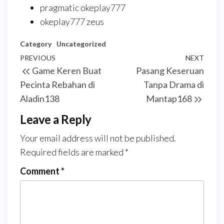
pragmatic okeplay777
okeplay777 zeus
Category
Uncategorized
Post
Previous
PREVIOUS
NEXT
Next
Game Keren Buat
Pasang Keseruan
navigation
Post
Post
Pecinta Rebahan di
Tanpa Drama di
Aladin138
Mantap168
Leave a Reply
Your email address will not be published.
Required fields are marked
*
Comment
*