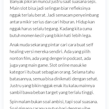
Banyak pikiran muncul justru saat suasana sepi.
Main slot bisa jadi selingan biar refleksinya
nggak terlalu berat. Jadi semacam penyeimbang
antara mikir serius dan cari hiburan. Hidup kan
nggak harus selalu tegang. Kadang kita cuma
butuh momen kecil yang bikin hati lebih lega.
Anak muda sekarang pintar cari cara buat self
healing versi mereka sendiri. Ada yang pilih
nonton film, ada yang dengerin podcast, ada
juga yang main game. Slot online masuk ke
kategori itu buat sebagian orang. Selama tahu
batasannya, semua bisa dinikmati dengan sehat.
Justru yang bikin nggak enak itu kalau mainnya
sambil bawa beban target yang terlalu tinggi.
Spin malam bukan soal ambisi, tapi soal suasana.
Soal gimana caranya nutup hari dengan vibe