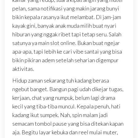
pelan, sama notifikasi yang makin jarang bunyi
bikin kepala rasanya ikut melambat. Di jam-jam
kayak gini, banyak anak muda milih buat nyari
hiburan yang nggak ribet tapi tetap seru. Salah
satunya ya main slot online. Bukan buat ngejar
apa-apa, tapi lebih ke cari vibe santai yang bisa
bikin pikiran adem setelah seharian digempur
aktivitas.
Hidup zaman sekarang tuh kadang berasa
ngebut banget. Bangun pagi udah dikejar tugas,
kerjaan, chat yang numpuk, belum lagi drama
kecil yang tiba-tiba muncul. Kepala penuh, hati
kadang ikut sumpek. Nah, spin malam jadi
semacam tombol pause yang bisa ditekan kapan
aja. Begitu layar kebuka dan reel mulai muter,