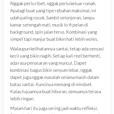
Nggak perlu ribet, nggak perlu keluar rumah.
Apalagi buat yang tipe rebahan maksimal, ini
udah paling cocok. Sambil selonjoran, lampu
kamar setengah mati, musik lo-fi pelan di
background, spin jalan terus. Kombinasi yang
simpel tapi manjur buat bikin hati lebih woles.
Walaupun kelihatannya santai, tetap ada sensasi
kecil yang bikin nagih. Setiap kali reel berhenti,
ada rasa penasaran yang muncul. Dapet
kombinasi bagus bikin senyum lebar, nggak
dapet juga nggak masalah selama masih dalam
batas santai. Kuncinya memang di mindset.
Kalau tujuannya buat hiburan, semuanya terasa
lebih ringan.
Malam hari itu juga sering jadi waktu refleksi.