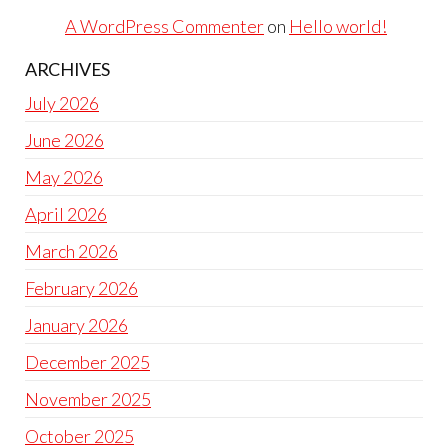
A WordPress Commenter
on
Hello world!
ARCHIVES
July 2026
June 2026
May 2026
April 2026
March 2026
February 2026
January 2026
December 2025
November 2025
October 2025