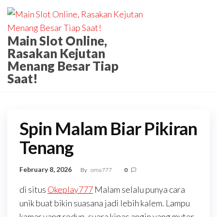
Skip
to
the
Main Slot Online,
content
Rasakan Kejutan
Menang Besar Tiap
Saat!
Spin Malam Biar Pikiran
Tenang
February 8, 2026
By
oma777
0
di situs
Okeplay777
Malam selalu punya cara
unik buat bikin suasana jadi lebih kalem. Lampu
kamar yang redup, suara kipas angin yang muter