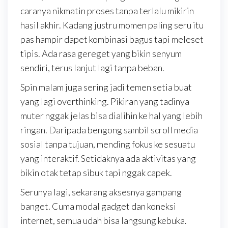
caranya nikmatin proses tanpa terlalu mikirin
hasil akhir. Kadang justru momen paling seru itu
pas hampir dapet kombinasi bagus tapi meleset
tipis. Ada rasa gereget yang bikin senyum
sendiri, terus lanjut lagi tanpa beban.
Spin malam juga sering jadi temen setia buat
yang lagi overthinking. Pikiran yang tadinya
muter nggak jelas bisa dialihin ke hal yang lebih
ringan. Daripada bengong sambil scroll media
sosial tanpa tujuan, mending fokus ke sesuatu
yang interaktif. Setidaknya ada aktivitas yang
bikin otak tetap sibuk tapi nggak capek.
Serunya lagi, sekarang aksesnya gampang
banget. Cuma modal gadget dan koneksi
internet, semua udah bisa langsung kebuka.