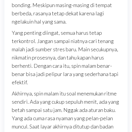
bonding. Meskipun masing-masing di tempat
berbeda, rasanya tetap dekat karena lagi
ngelakuin hal yang sama.
Yang penting diingat, semua harus tetap
terkontrol. Jangan sampai niatnya cari tenang
malah jadi sumber stres baru. Main secukupnya,
nikmatin prosesnya, dan tahu kapan harus
berhenti. Dengan cara itu, spin malam benar-
benar bisa jadi pelipur lara yang sederhana tapi
efektif.
Akhirnya, spin malam itu soal menemukan ritme
sendiri. Ada yang cukup sepuluh menit, ada yang
betah sampai satu jam. Nggak ada aturan baku.
Yang ada cuma rasa nyaman yang pelan-pelan
muncul. Saat layar akhirnya ditutup dan badan