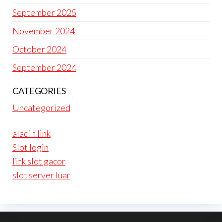
September 2025
November 2024
October 2024
September 2024
CATEGORIES
Uncategorized
aladin link
Slot login
link slot gacor
slot server luar