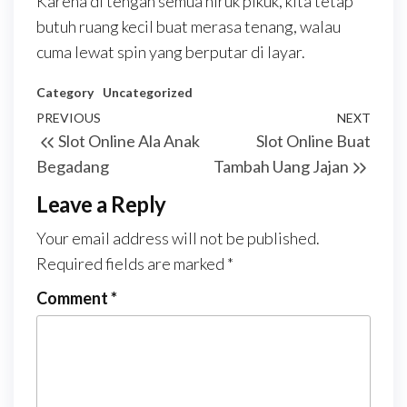
Karena di tengah semua hiruk pikuk, kita tetap
butuh ruang kecil buat merasa tenang, walau
cuma lewat spin yang berputar di layar.
Category
Uncategorized
Post
Previous
PREVIOUS
NEXT
Next
Slot Online Ala Anak
Slot Online Buat
navigation
Post
Post
Begadang
Tambah Uang Jajan
Leave a Reply
Your email address will not be published.
Required fields are marked
*
Comment
*