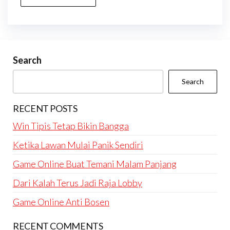
Search
Search
RECENT POSTS
Win Tipis Tetap Bikin Bangga
Ketika Lawan Mulai Panik Sendiri
Game Online Buat Temani Malam Panjang
Dari Kalah Terus Jadi Raja Lobby
Game Online Anti Bosen
RECENT COMMENTS